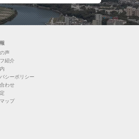
報
の声
フ紹介
内
バシーポリシー
合わせ
定
マップ