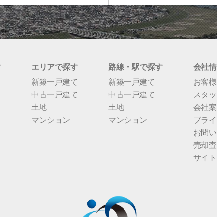
す
エリアで探す
路線・駅で探す
会社情
新築一戸建て
新築一戸建て
お客様
中古一戸建て
中古一戸建て
スタッ
土地
土地
会社案
マンション
マンション
プライ
お問い
売却査
サイト