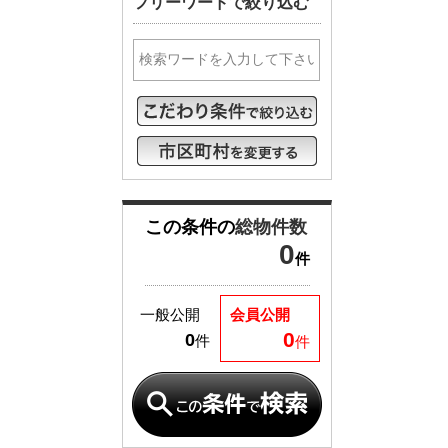
フリーワードで絞り込む
この条件の
総物件数
0
件
一般公開
会員公開
0
0
件
件